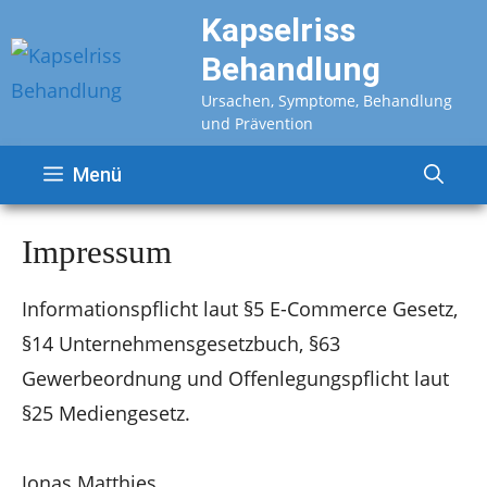
Zum
Kapselriss
Inhalt
Behandlung
springen
Ursachen, Symptome, Behandlung
und Prävention
Menü
Impressum
Informationspflicht laut §5 E-Commerce Gesetz,
§14 Unternehmensgesetzbuch, §63
Gewerbeordnung und Offenlegungspflicht laut
§25 Mediengesetz.
Jonas Matthies